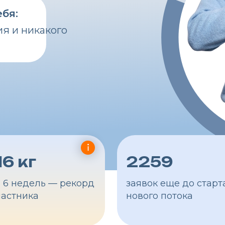
никакого
кг
2259
1
дель — рекорд
заявок еще до старта
об
ика
нового потока
по
пр