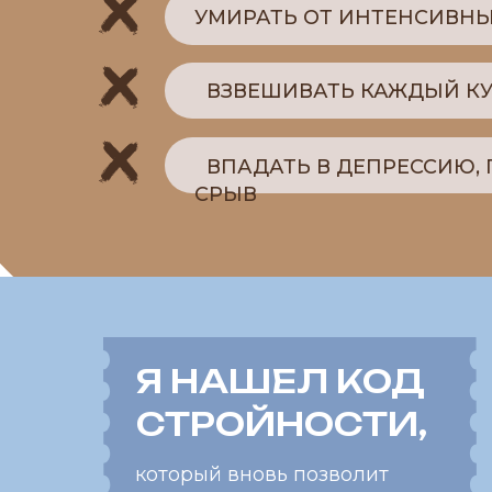
Я НАШЕЛ КОД
СТРОЙНОСТИ,
который вновь позволит
вернуть здоровье, избавиться
от лишнего и обрести чувство
уверенности.
ОБ
ТОЧН