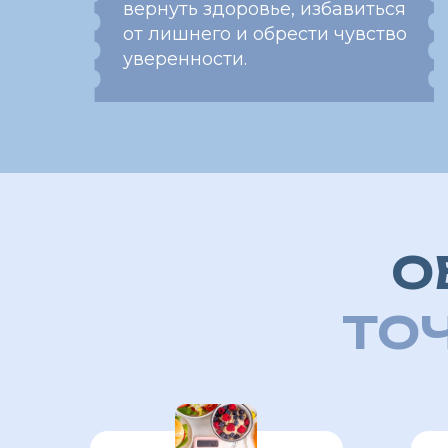
Надоело без конца
Мечта
считать калории
от 3-7 
и надеяться
и
не
п
на быстрый
откуда
результат
взялис