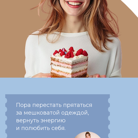
перестать прятаться
шковатой одеждой,
ть энергию
юбить себя.