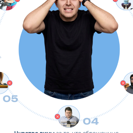
03
Экст
прив
5
04
Чувство вины
за то, что сброшенные
с трудом килограммы вернулись,
и снова +10 кг лишнего жира.