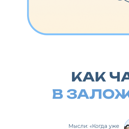
КАК ЧА
В ЗАЛОЖ
Мысли: «Когда уже
кончится этот
похудательный ад
.»