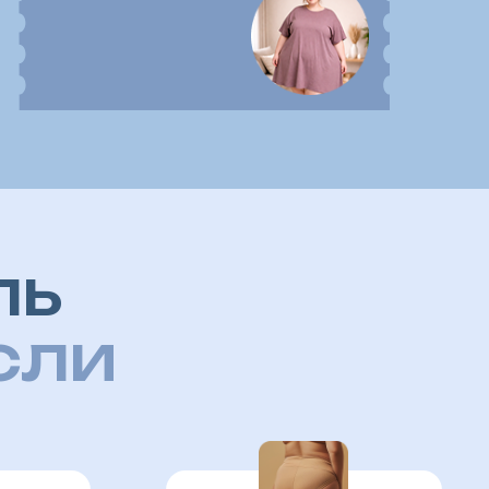
Нарушено
пищеварение,
беспокоят отеки,
целлюлит, вздутие