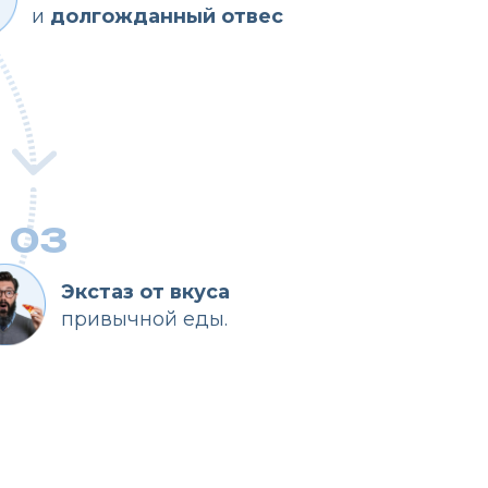
аз от вкуса
ычной еды.