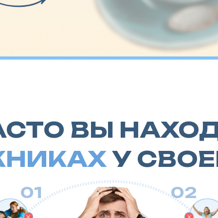
СТО ВЫ НАХОДИТ
НИКАХ
У
СВОЕГО 
01
02
Радость
и
долго