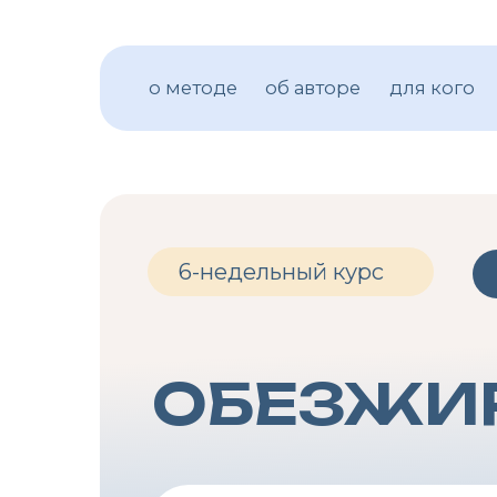
о методе
об авторе
для кого
прог
6-недельный курс
Стар
ОБЕЗЖИР
Стань лучшей версией себя: