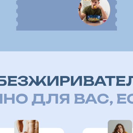
ете
избавиться
Уже все
кг+
перепробовали,
онимаете,
но
вес стоит на месте
 вообще они
или возвращается.
ь
Устали от
борьбы