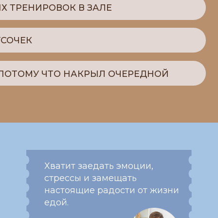
Хватит заедать эмоции,
Пора 
стрессы и замещать
за ме
настоящие радости от жизни
верну
едой.
и пол
ЕЗЖИРИВАТЕЛЬ
О ДЛЯ ВАС, ЕСЛИ