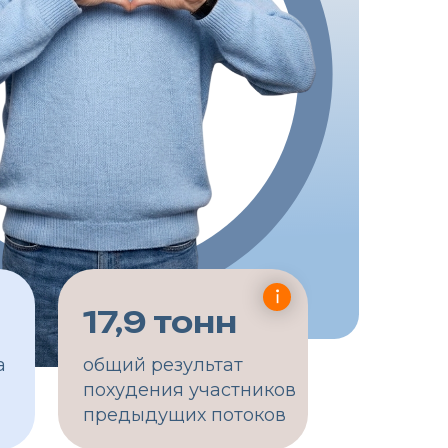
7,9 тонн
щий результат
худения участников
едыдущих потоков